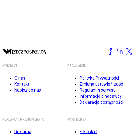
KONTAKT
REGULAMIN
O nas
Polityka Prywatności
Kontakt
Zmiana ustawień zgód
Napisz do nas
Regulamin serwisu
Informacje o nadawcy
Deklaracja dostępności
REKLAMA I PRENUMERATA
PARTNERZY
Reklama
E-kiosk.pl