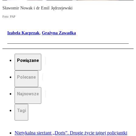
Sławomir Nowak i dr Emil Jędrzejewski
Foto: PAP
Izabela Kacprzak
,
Grażyna Zawadka
Powiązane
Polecane
Najnowsze
Tagi
Nietykalna sierżant „Doris”. Drugie życie tajnej policjantki