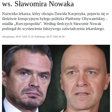
ws. Sławomira Nowaka
Nazwisko lekarza, który obciąża Dawida Kacprzyka, pojawia się w
śledztwie korupcyjnym byłego polityka Platformy Obywatelskiej –
ustaliła „Rzeczpospolita”. Według śledczych Sławomir Nowak
podżegał do wystawienia fałszywego zaświadczenia lekarskiego.
Aktualizacja:
09.07.2026 15:32
Publikacja:
09.07.2026 04:30