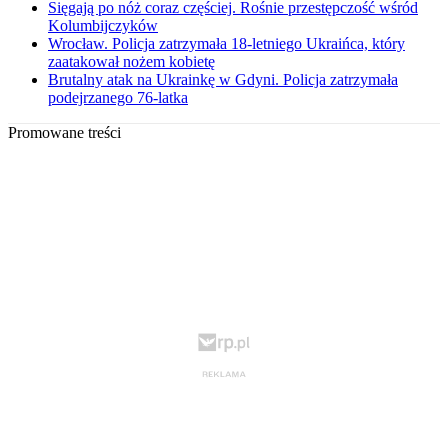
Sięgają po nóż coraz częściej. Rośnie przestępczość wśród
Kolumbijczyków
Wrocław. Policja zatrzymała 18-letniego Ukraińca, który
zaatakował nożem kobietę
Brutalny atak na Ukrainkę w Gdyni. Policja zatrzymała
podejrzanego 76-latka
Promowane treści