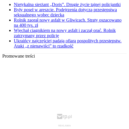
Nietykalna sierżant „Doris”. Drugie życie tajnej policjantki
Były poseł w areszcie. Podejrzenia dotyczą przestępstwa
seksualnego wobec dziecka
Rolnik zaorał nowy asfalt w Gliwicach. Straty oszacowano
na 400 tys. zł
Wjechał ciągnikiem na nowy asfalt i zaczął orać. Rolnik
zatrzymany przez policję
Ukraińcy najczęściej padają ofiarą pospolitych przestępstw.
Ataki „z nienawiści” to rzadkość
Promowane treści