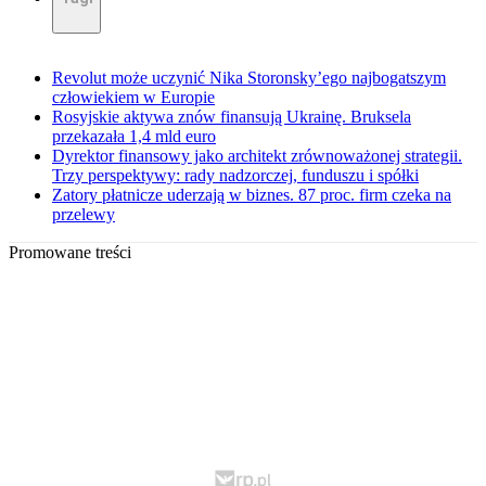
Revolut może uczynić Nika Storonsky’ego najbogatszym
człowiekiem w Europie
Rosyjskie aktywa znów finansują Ukrainę. Bruksela
przekazała 1,4 mld euro
Dyrektor finansowy jako architekt zrównoważonej strategii.
Trzy perspektywy: rady nadzorczej, funduszu i spółki
Zatory płatnicze uderzają w biznes. 87 proc. firm czeka na
przelewy
Promowane treści