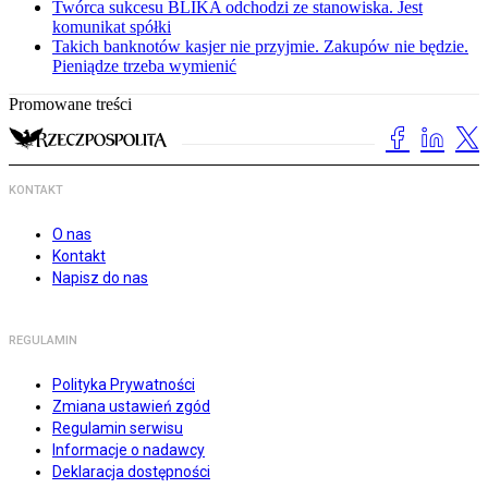
Twórca sukcesu BLIKA odchodzi ze stanowiska. Jest
komunikat spółki
Takich banknotów kasjer nie przyjmie. Zakupów nie będzie.
Pieniądze trzeba wymienić
Promowane treści
KONTAKT
O nas
Kontakt
Napisz do nas
REGULAMIN
Polityka Prywatności
Zmiana ustawień zgód
Regulamin serwisu
Informacje o nadawcy
Deklaracja dostępności