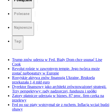
Powiązane
Polecane
Najnowsze
Tagi
Trump znów uderza w Fed. Biały Dom chce usunąć Lisę
Cook
Revolut rośnie w zawrotnym tempie. Jego twórca może
zostać najbogatszy w Europie
Rosyjskie aktywa znów finansują Ukrainę. Bruksela
przekazała 1,4 mld euro
Dyrektor finansowy jako architekt zrównoważonej strategii.
Trzy perspektywy: rady nadzorczej, funduszu i spółki
Zatory płatnicze uderzają w biznes. 87 proc. firm czeka na
przelewy
Fed po raz piąty wstrzymał się z ruchem. Inflacja wciąż budzi
obawy