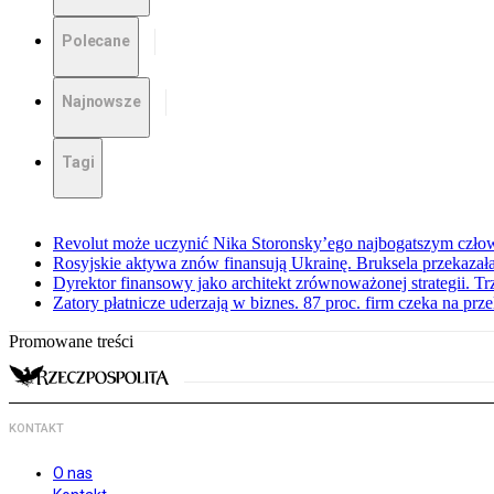
Polecane
Najnowsze
Tagi
Revolut może uczynić Nika Storonsky’ego najbogatszym czło
Rosyjskie aktywa znów finansują Ukrainę. Bruksela przekazała
Dyrektor finansowy jako architekt zrównoważonej strategii. Tr
Zatory płatnicze uderzają w biznes. 87 proc. firm czeka na prz
Promowane treści
KONTAKT
O nas