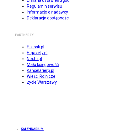
Zmiana ustawień zgód
Regulamin serwisu
Informacje o nadawcy
Deklaracja dostępności
PARTNERZY
E-kiosk.pl
E-gazety.pl
Nexto.pl
Mała księgowość
Kancelarierp.pl
Wieści Rolnicze
Życie Warszawy
KALENDARIUM