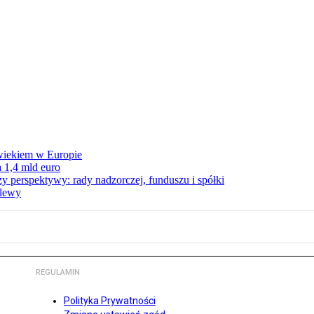
wiekiem w Europie
 1,4 mld euro
zy perspektywy: rady nadzorczej, funduszu i spółki
elewy
REGULAMIN
Polityka Prywatności