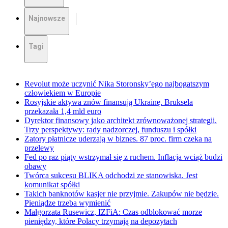
Najnowsze
Tagi
Revolut może uczynić Nika Storonsky’ego najbogatszym
człowiekiem w Europie
Rosyjskie aktywa znów finansują Ukrainę. Bruksela
przekazała 1,4 mld euro
Dyrektor finansowy jako architekt zrównoważonej strategii.
Trzy perspektywy: rady nadzorczej, funduszu i spółki
Zatory płatnicze uderzają w biznes. 87 proc. firm czeka na
przelewy
Fed po raz piąty wstrzymał się z ruchem. Inflacja wciąż budzi
obawy
Twórca sukcesu BLIKA odchodzi ze stanowiska. Jest
komunikat spółki
Takich banknotów kasjer nie przyjmie. Zakupów nie będzie.
Pieniądze trzeba wymienić
Małgorzata Rusewicz, IZFiA: Czas odblokować morze
pieniędzy, które Polacy trzymają na depozytach