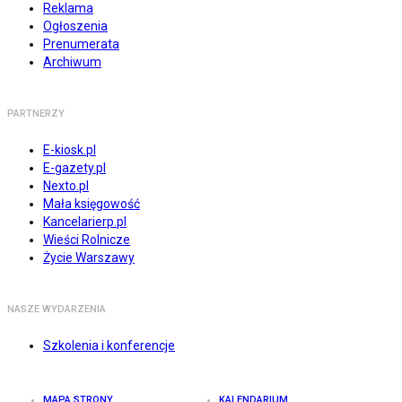
Reklama
Ogłoszenia
Prenumerata
Archiwum
PARTNERZY
E-kiosk.pl
E-gazety.pl
Nexto.pl
Mała księgowość
Kancelarierp.pl
Wieści Rolnicze
Życie Warszawy
NASZE WYDARZENIA
Szkolenia i konferencje
MAPA STRONY
KALENDARIUM