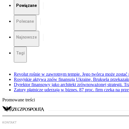
Powiązane
Polecane
Najnowsze
Tagi
Revolut rośnie w zawrotnym tempie. Jego twórca może zostać
Rosyjskie aktywa znów finansują Ukrainę. Bruksela przekazała
Dyrektor finansowy jako architekt zrównoważonej strategii. Tr
Zatory płatnicze uderzają w biznes. 87 proc. firm czeka na prz
Promowane treści
KONTAKT