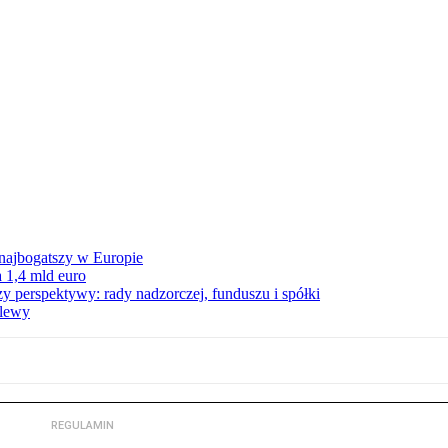
 najbogatszy w Europie
 1,4 mld euro
zy perspektywy: rady nadzorczej, funduszu i spółki
elewy
REGULAMIN