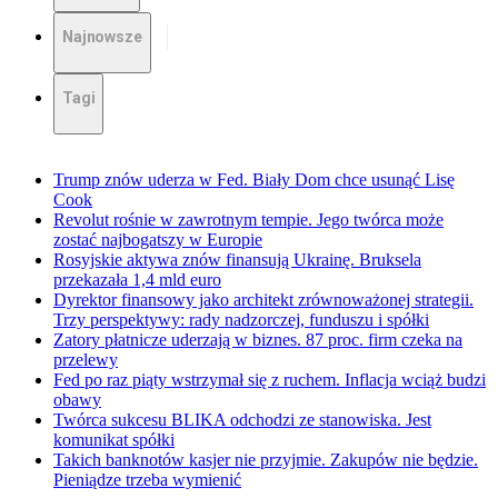
Najnowsze
Tagi
Trump znów uderza w Fed. Biały Dom chce usunąć Lisę
Cook
Revolut rośnie w zawrotnym tempie. Jego twórca może
zostać najbogatszy w Europie
Rosyjskie aktywa znów finansują Ukrainę. Bruksela
przekazała 1,4 mld euro
Dyrektor finansowy jako architekt zrównoważonej strategii.
Trzy perspektywy: rady nadzorczej, funduszu i spółki
Zatory płatnicze uderzają w biznes. 87 proc. firm czeka na
przelewy
Fed po raz piąty wstrzymał się z ruchem. Inflacja wciąż budzi
obawy
Twórca sukcesu BLIKA odchodzi ze stanowiska. Jest
komunikat spółki
Takich banknotów kasjer nie przyjmie. Zakupów nie będzie.
Pieniądze trzeba wymienić