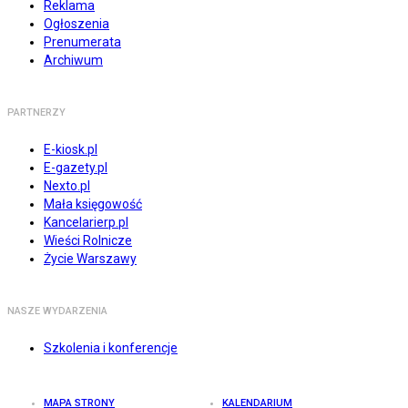
Reklama
Ogłoszenia
Prenumerata
Archiwum
PARTNERZY
E-kiosk.pl
E-gazety.pl
Nexto.pl
Mała księgowość
Kancelarierp.pl
Wieści Rolnicze
Życie Warszawy
NASZE WYDARZENIA
Szkolenia i konferencje
MAPA STRONY
KALENDARIUM