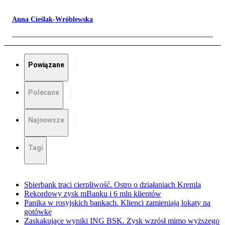
Anna Cieślak-Wróblewska
Powiązane
Polecane
Najnowsze
Tagi
Sbierbank traci cierpliwość. Ostro o działaniach Kremla
Rekordowy zysk mBanku i 6 mln klientów
Panika w rosyjskich bankach. Klienci zamieniają lokaty na
gotówkę
Zaskakujące wyniki ING BSK. Zysk wzrósł mimo wyższego