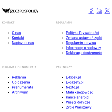
KONTAKT
REGULAMIN
O nas
Polityka Prywatności
Kontakt
Zmiana ustawień zgód
Napisz do nas
Regulamin serwisu
Informacje o nadawcy
Deklaracja dostępności
REKLAMA I PRENUMERATA
PARTNERZY
Reklama
E-kiosk.pl
Ogłoszenia
E-gazety.pl
Prenumerata
Nexto.pl
Archiwum
Mała księgowość
Kancelarierp.pl
Wieści Rolnicze
Życie Warszawy