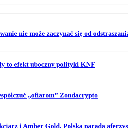
anie nie może zaczynać się od odstraszania
dy to efekt uboczny polityki KNF
współczuć „ofiarom” Zondacrypto
kciarz i Amber Gold. Polska parada aferzy