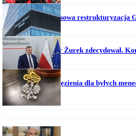
KONSUMENCI
Przymusowa restrukturyzacja G
FINANSE
Minister Żurek zdecydował. Ko
FINANSE
Kary więzienia dla byłych me
UBEZPIECZENIA