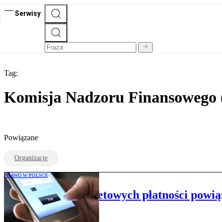
Serwisy
Tag:
Komisja Nadzoru Finansowego
Powiązane
Organizacje
PRAWO W POLSCE
Operatorzy internetowych płatności powią