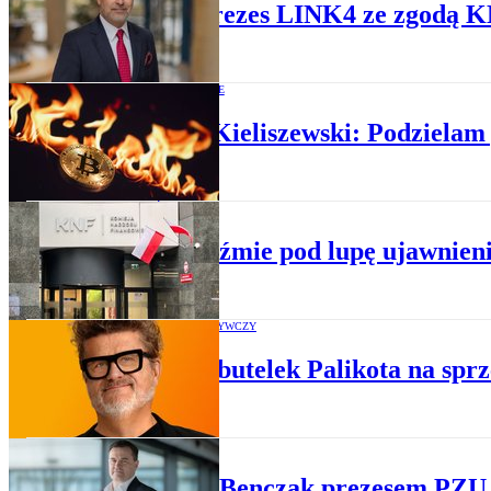
Nowy prezes LINK4 ze zgodą KNF
PRAWO W POLSCE
Leszek Kieliszewski: Podzielam
MIEDŹ
KNF weźmie pod lupę ujawnien
PRZEMYSŁ SPOŻYWCZY
Tysiące butelek Palikota na spr
UBEZPIECZENIA
Bogdan Benczak prezesem PZU.