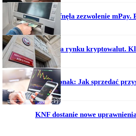
FINANSE
KNF cofnęła zezwolenie mPay. P
KONSUMENCI
Chaos na rynku kryptowalut. Kl
OPINIE PRAWNE
Jacek Jonak: Jak sprzedać przys
BANKI
KNF dostanie nowe uprawnienia.