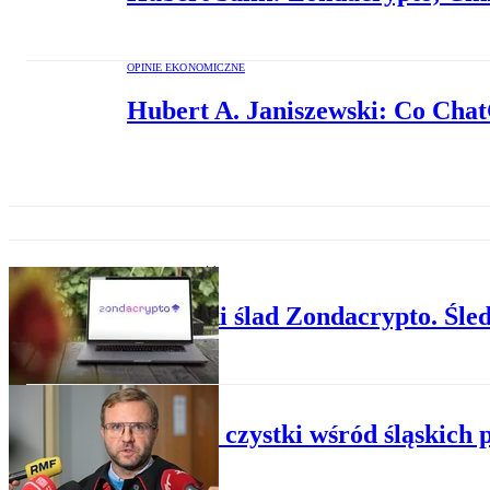
OPINIE EKONOMICZNE
Hubert A. Janiszewski: Co Cha
PRZESTĘPCZOŚĆ
Dubajski ślad Zondacrypto. Śled
POLITYKA
Masowe czystki wśród śląskich 