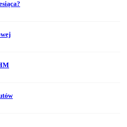
esiąca?
owej
GHM
zutów