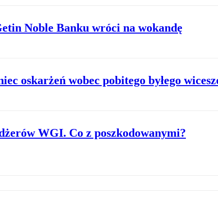
etin Noble Banku wróci na wokandę
niec oskarżeń wobec pobitego byłego wices
nedżerów WGI. Co z poszkodowanymi?