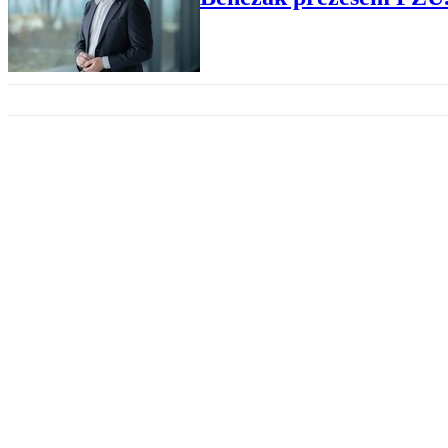
BANKI
KNF daje zielone światło dla pr
TRANSPORT
Huśtawka nastrojów na akcjach
ENERGETYKA ZAWODOWA
Orlen sukcesywnie skupuje akcje