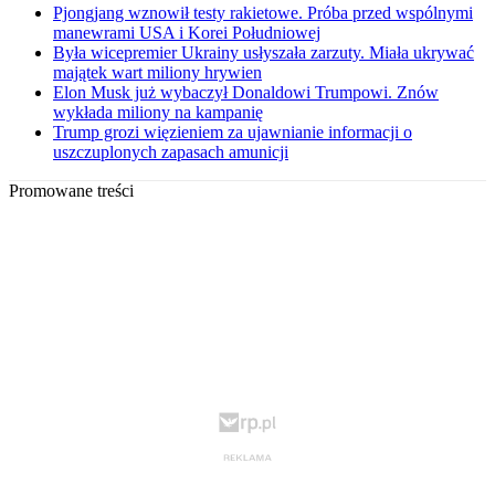
Pjongjang wznowił testy rakietowe. Próba przed wspólnymi
manewrami USA i Korei Południowej
Była wicepremier Ukrainy usłyszała zarzuty. Miała ukrywać
majątek wart miliony hrywien
Elon Musk już wybaczył Donaldowi Trumpowi. Znów
wykłada miliony na kampanię
Trump grozi więzieniem za ujawnianie informacji o
uszczuplonych zapasach amunicji
Promowane treści