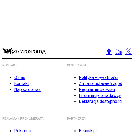
KONTAKT
REGULAMIN
O nas
Polityka Prywatności
Kontakt
Zmiana ustawień zgód
Napisz do nas
Regulamin serwisu
Informacje o nadawcy
Deklaracja dostępności
REKLAMA I PRENUMERATA
PARTNERZY
Reklama
E-kiosk.pl