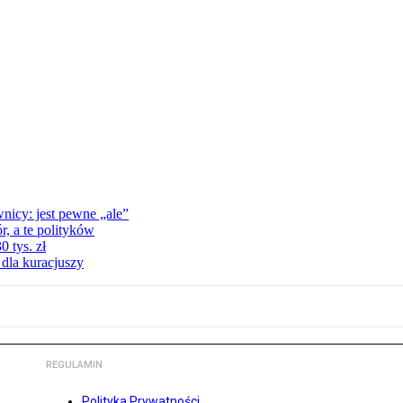
nicy: jest pewne „ale”
, a te polityków
 tys. zł
 dla kuracjuszy
REGULAMIN
Polityka Prywatności