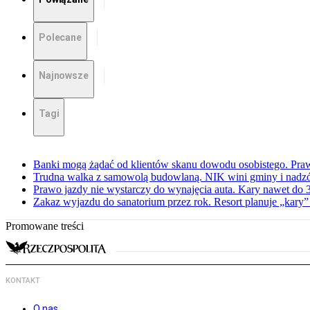
Polecane
Najnowsze
Tagi
Banki mogą żądać od klientów skanu dowodu osobistego. Praw
Trudna walka z samowolą budowlaną. NIK wini gminy i nadzór
Prawo jazdy nie wystarczy do wynajęcia auta. Kary nawet do 30
Zakaz wyjazdu do sanatorium przez rok. Resort planuje „kary”
Promowane treści
KONTAKT
O nas