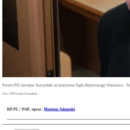
Prezes PiS Jarosław Kaczyński na korytarzu Sądu Rejonowego Warszawa - Ś
Foto: PAP/Leszek Szymański
RP.PL / PAP, oprac.
Mateusz Adamski