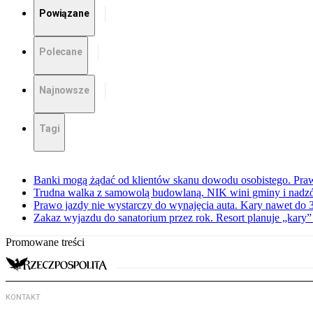
Powiązane
Polecane
Najnowsze
Tagi
Banki mogą żądać od klientów skanu dowodu osobistego. Praw
Trudna walka z samowolą budowlaną. NIK wini gminy i nadzór
Prawo jazdy nie wystarczy do wynajęcia auta. Kary nawet do 30
Zakaz wyjazdu do sanatorium przez rok. Resort planuje „kary”
Promowane treści
KONTAKT