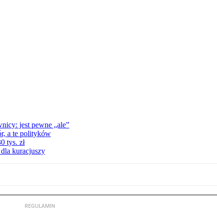
nicy: jest pewne „ale”
, a te polityków
 tys. zł
 dla kuracjuszy
REGULAMIN