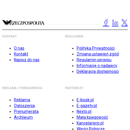
KONTAKT
REGULAMIN
O nas
Polityka Prywatności
Kontakt
Zmiana ustawień zgód
Napisz do nas
Regulamin serwisu
Informacje o nadawcy
Deklaracja dostępności
REKLAMA I PRENUMERATA
PARTNERZY
Reklama
E-kiosk.pl
Ogłoszenia
E-gazety.pl
Prenumerata
Nexto.pl
Archiwum
Mała księgowość
Kancelarierp.pl
Wieści Rolnicze