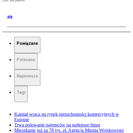
Foto: mat.prasowe
aig
Powiązane
Polecane
Najnowsze
Tagi
Kapitał wraca na rynek nieruchomości komercyjnych w
Europie
Trwa polowanie najemców na najlepsze biura
Mieszkanie już za 78 tys. zł. Agencja Mienia Wojskowego