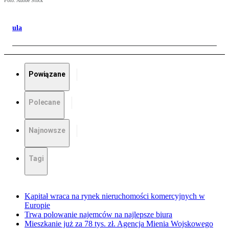
Foto: Adobe Stock
ula
Powiązane
Polecane
Najnowsze
Tagi
Kapitał wraca na rynek nieruchomości komercyjnych w
Europie
Trwa polowanie najemców na najlepsze biura
Mieszkanie już za 78 tys. zł. Agencja Mienia Wojskowego