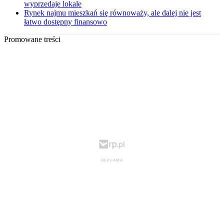
wyprzedaje lokale
Rynek najmu mieszkań się równoważy, ale dalej nie jest
łatwo dostępny finansowo
Promowane treści