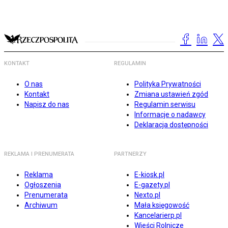
KONTAKT
REGULAMIN
O nas
Polityka Prywatności
Kontakt
Zmiana ustawień zgód
Napisz do nas
Regulamin serwisu
Informacje o nadawcy
Deklaracja dostępności
REKLAMA I PRENUMERATA
PARTNERZY
Reklama
E-kiosk.pl
Ogłoszenia
E-gazety.pl
Prenumerata
Nexto.pl
Archiwum
Mała księgowość
Kancelarierp.pl
Wieści Rolnicze