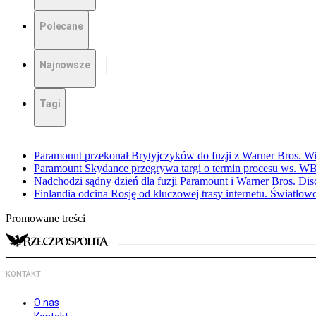
Polecane
Najnowsze
Tagi
Paramount przekonał Brytyjczyków do fuzji z Warner Bros. W
Paramount Skydance przegrywa targi o termin procesu ws. W
Nadchodzi sądny dzień dla fuzji Paramount i Warner Bros. Dis
Finlandia odcina Rosję od kluczowej trasy internetu. Światło
Promowane treści
KONTAKT
O nas