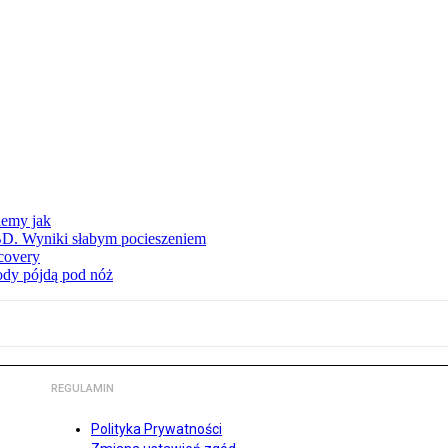
iemy jak
BD. Wyniki słabym pocieszeniem
covery
wody pójdą pod nóż
REGULAMIN
Polityka Prywatności