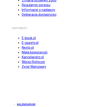
Zmiana ustawień zgód
Regulamin serwisu
Informacje o nadawcy
Deklaracja dostępności
PARTNERZY
E-kiosk.pl
E-gazety.pl
Nexto.pl
Mała księgowość
Kancelarierp.pl
Wieści Rolnicze
Życie Warszawy
KALENDARIUM