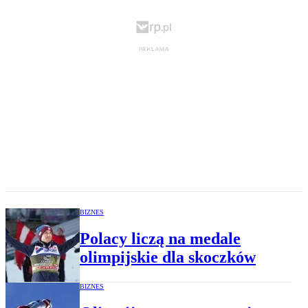
BIZNES
Polacy liczą na medale
olimpijskie dla skoczków
BIZNES