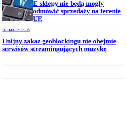
E-sklepy nie będą mogły
odmówić sprzedaży na terenie
UE
TELEKOMUNIKACJA
Unijny zakaz geoblockingu nie obejmie
serwisów streamingujących muzykę
OPINIE EKONOMICZNE
Prezes Wirtualnej Polski
Holding Jacek Świderski: WP
o krok od nowych przejęć
MEDIA