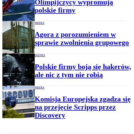
Olimpijczycy wypromują
polskie firmy
MEDIA
Agora z porozumieniem w
sprawie zwolnienia grupowego
BIZNES
Polskie firmy boją się hakerów,
ale nic z tym nie robią
MEDIA
Komisja Europejska zgadza się
na przejęcie Scripps przez
Discovery