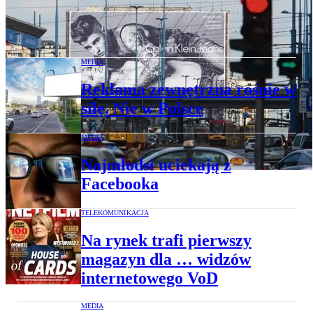
Dlaczego zalewają nas prymitywne
reklamy pełne stereotypów
MEDIA
Reklama zewnętrzna rośnie w
siłę. Nie w Polsce
MEDIA
Najmłodsi uciekają z
Facebooka
TELEKOMUNIKACJA
Na rynek trafi pierwszy
magazyn dla … widzów
internetowego VoD
MEDIA