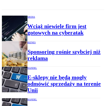
MEDIA
Wciąż niewiele firm jest
gotowych na cyberatak
BIZNES
Sponsoring rośnie szybciej niż
reklama
HANDEL
E-sklepy nie będą mogły
odmówić sprzedaży na terenie
Unii
HANDEL