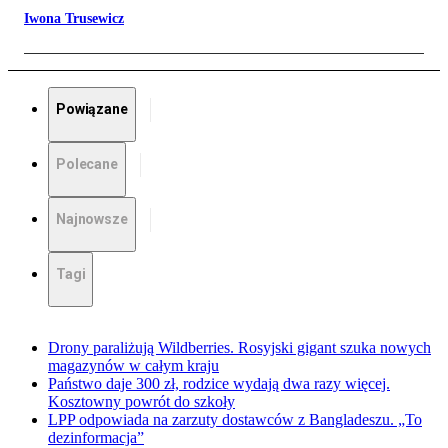
Iwona Trusewicz
Powiązane
Polecane
Najnowsze
Tagi
Drony paraliżują Wildberries. Rosyjski gigant szuka nowych
magazynów w całym kraju
Państwo daje 300 zł, rodzice wydają dwa razy więcej.
Kosztowny powrót do szkoły
LPP odpowiada na zarzuty dostawców z Bangladeszu. „To
dezinformacja”