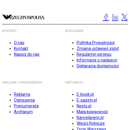
KONTAKT
REGULAMIN
O nas
Polityka Prywatności
Kontakt
Zmiana ustawień zgód
Napisz do nas
Regulamin serwisu
Informacje o nadawcy
Deklaracja dostępności
REKLAMA I PRENUMERATA
PARTNERZY
Reklama
E-kiosk.pl
Ogłoszenia
E-gazety.pl
Prenumerata
Nexto.pl
Archiwum
Mała księgowość
Kancelarierp.pl
Wieści Rolnicze
Życie Warszawy