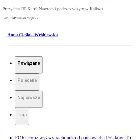
Prezydent RP Karol Nawrocki podczas wizyty w Kaliszu
Foto: PAP/Tomasz Wojtasik
Anna Cieślak-Wróblewska
Powiązane
Polecane
Najnowsze
Tagi
FOR: coraz wyższy rachunek od państwa dla Polaków. To