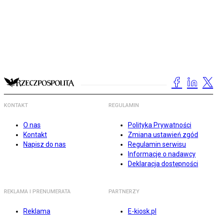
KONTAKT
REGULAMIN
O nas
Polityka Prywatności
Kontakt
Zmiana ustawień zgód
Napisz do nas
Regulamin serwisu
Informacje o nadawcy
Deklaracja dostępności
REKLAMA I PRENUMERATA
PARTNERZY
Reklama
E-kiosk.pl