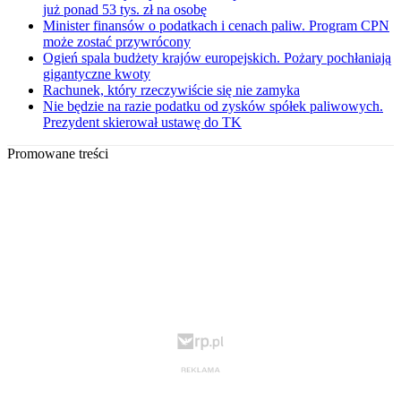
już ponad 53 tys. zł na osobę
Minister finansów o podatkach i cenach paliw. Program CPN
może zostać przywrócony
Ogień spala budżety krajów europejskich. Pożary pochłaniają
gigantyczne kwoty
Rachunek, który rzeczywiście się nie zamyka
Nie będzie na razie podatku od zysków spółek paliwowych.
Prezydent skierował ustawę do TK
Promowane treści