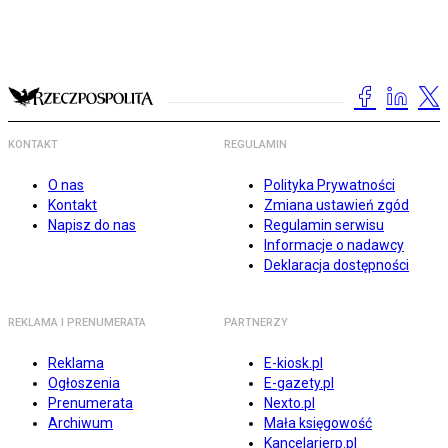
KONTAKT
REGULAMIN
O nas
Polityka Prywatności
Kontakt
Zmiana ustawień zgód
Napisz do nas
Regulamin serwisu
Informacje o nadawcy
Deklaracja dostępności
REKLAMA I PRENUMERATA
PARTNERZY
Reklama
E-kiosk.pl
Ogłoszenia
E-gazety.pl
Prenumerata
Nexto.pl
Archiwum
Mała księgowość
Kancelarierp.pl