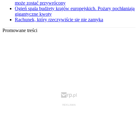
może zostać przywrócony
Ogień spala budżety krajów europejskich. Pożary pochłaniają
gigantyczne kwoty
Rachunek, który rzeczywiście się nie zamyka
Promowane treści