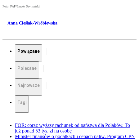
Foto: PAP/Leszek Szymański
Anna Cieślak-Wróblewska
Powiązane
Polecane
Najnowsze
Tagi
FOR: coraz wyższy rachunek od państwa dla Polaków. To
już ponad 53 tys. zł na osobę
Minister finansów o podatkach i cenach paliw. Program CPN