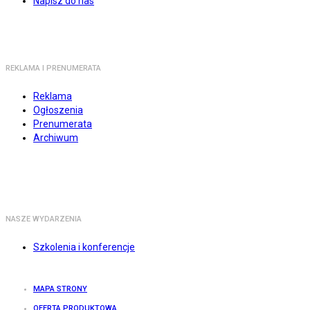
Napisz do nas
REKLAMA I PRENUMERATA
Reklama
Ogłoszenia
Prenumerata
Archiwum
NASZE WYDARZENIA
Szkolenia i konferencje
MAPA STRONY
OFERTA PRODUKTOWA