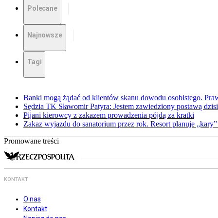
Polecane
Najnowsze
Tagi
Banki mogą żądać od klientów skanu dowodu osobistego. Praw
Sędzia TK Sławomir Patyra: Jestem zawiedziony postawą dzisiej
Pijani kierowcy z zakazem prowadzenia pójdą za kratki
Zakaz wyjazdu do sanatorium przez rok. Resort planuje „kary”
Promowane treści
KONTAKT
O nas
Kontakt