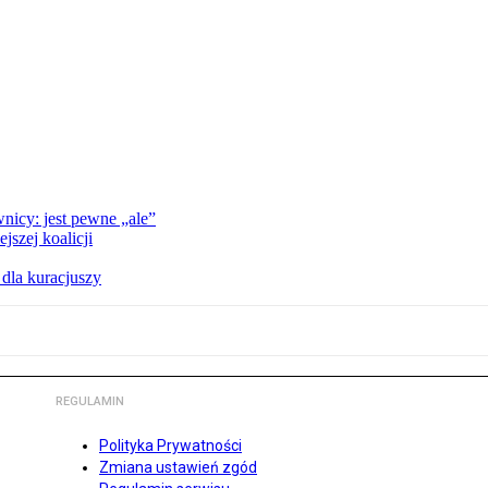
nicy: jest pewne „ale”
szej koalicji
 dla kuracjuszy
REGULAMIN
Polityka Prywatności
Zmiana ustawień zgód