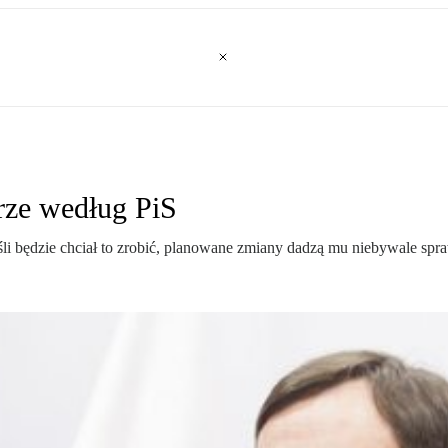
rze według PiS
śli będzie chciał to zrobić, planowane zmiany dadzą mu niebywale spr