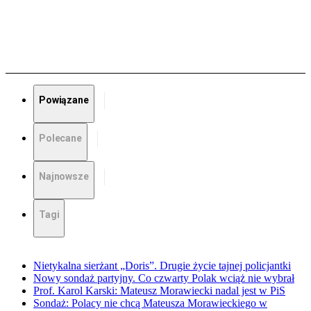
Powiązane
Polecane
Najnowsze
Tagi
Nietykalna sierżant „Doris”. Drugie życie tajnej policjantki
Nowy sondaż partyjny. Co czwarty Polak wciąż nie wybrał
Prof. Karol Karski: Mateusz Morawiecki nadal jest w PiS
Sondaż: Polacy nie chcą Mateusza Morawieckiego w