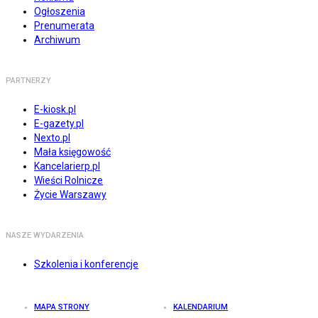
Ogłoszenia
Prenumerata
Archiwum
PARTNERZY
E-kiosk.pl
E-gazety.pl
Nexto.pl
Mała księgowość
Kancelarierp.pl
Wieści Rolnicze
Życie Warszawy
NASZE WYDARZENIA
Szkolenia i konferencje
MAPA STRONY
KALENDARIUM