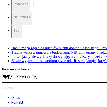
Polecane
Najnowsze
Tagi
Banki mogą żądać od klientów skanu dowodu osobistego. Praw
Trudna walka z samowolą budowlaną. NIK wini gminy i nadzór
Prawo jazdy nie wystarczy do wynajęcia auta. Kary nawet do 30
Zakaz wyjazdu do sanatorium przez rok. Resort planuje „kary”
Promowane treści
KONTAKT
O nas
Kontakt