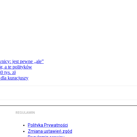
nicy: jest pewne „ale”
, a te polityków
 tys. zł
 dla kuracjuszy
REGULAMIN
Polityka Prywatności
Zmiana ustawień zgód