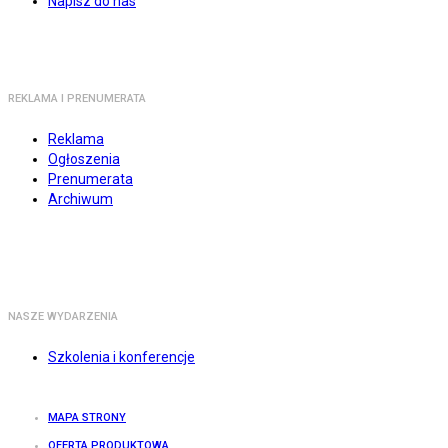
Napisz do nas
REKLAMA I PRENUMERATA
Reklama
Ogłoszenia
Prenumerata
Archiwum
NASZE WYDARZENIA
Szkolenia i konferencje
MAPA STRONY
OFERTA PRODUKTOWA