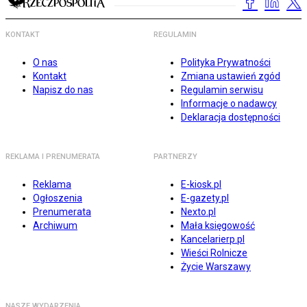
KONTAKT
REGULAMIN
O nas
Polityka Prywatności
Kontakt
Zmiana ustawień zgód
Napisz do nas
Regulamin serwisu
Informacje o nadawcy
Deklaracja dostępności
REKLAMA I PRENUMERATA
PARTNERZY
Reklama
E-kiosk.pl
Ogłoszenia
E-gazety.pl
Prenumerata
Nexto.pl
Archiwum
Mała księgowość
Kancelarierp.pl
Wieści Rolnicze
Życie Warszawy
NASZE WYDARZENIA