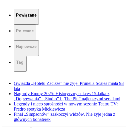
Powiązane
Polecane
Najnowsze
Tagi
Gwiazda „Hotelu Zacisze” nie żyje. Prunella Scales miała 93
lata
Nagrody Emmy 2025: Historyczny sukces 15-latka z
„Dojrzewania”. „Studio” i „The Pitt” najlepszymi serialami
Legendy i nieco sprośności w nowym sezonie Teatru TV:
Fredro spotyka Mickiewicza
Finał „Simpsonów” zaskoczył widzów. Nie żyje jedna z
głównych bohaterek