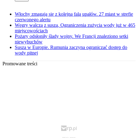
Włochy zmagają się z kolejną falą upałów. 27 miast w strefie
czerwonego alertu
Węgry walczą z suszą. Ograniczenia zużycia wody już w 465
miejscowościach
Pożary odsłoniły ślady wojny. We Francji znaleziono setki
niewybuchów
Susza w Europie. Rumunia zaczyna ograniczać dostęp do
wody pitnej
Promowane treści