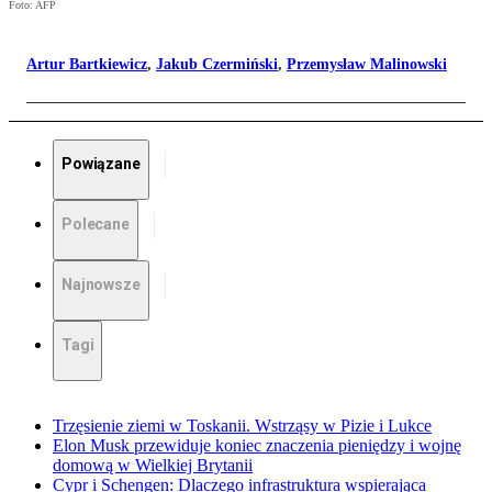
Foto: AFP
Artur Bartkiewicz
,
Jakub Czermiński
,
Przemysław Malinowski
Powiązane
Polecane
Najnowsze
Tagi
Trzęsienie ziemi w Toskanii. Wstrząsy w Pizie i Lukce
Elon Musk przewiduje koniec znaczenia pieniędzy i wojnę
domową w Wielkiej Brytanii
Cypr i Schengen: Dlaczego infrastruktura wspierająca