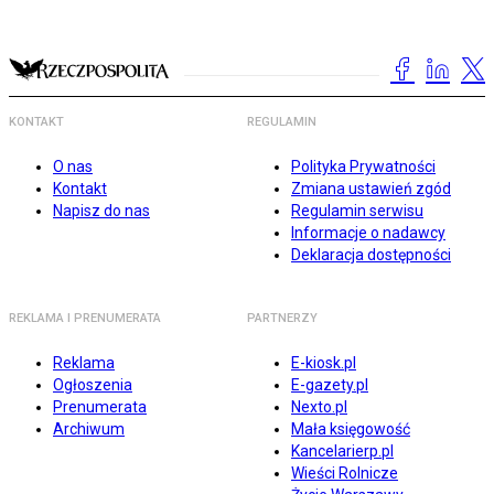
KONTAKT
REGULAMIN
O nas
Polityka Prywatności
Kontakt
Zmiana ustawień zgód
Napisz do nas
Regulamin serwisu
Informacje o nadawcy
Deklaracja dostępności
REKLAMA I PRENUMERATA
PARTNERZY
Reklama
E-kiosk.pl
Ogłoszenia
E-gazety.pl
Prenumerata
Nexto.pl
Archiwum
Mała księgowość
Kancelarierp.pl
Wieści Rolnicze