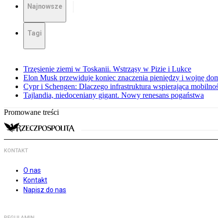
Najnowsze
Tagi
Trzęsienie ziemi w Toskanii. Wstrząsy w Pizie i Lukce
Elon Musk przewiduje koniec znaczenia pieniędzy i wojnę do
Cypr i Schengen: Dlaczego infrastruktura wspierająca mobilno
Tajlandia, niedoceniany gigant. Nowy renesans pogaństwa
Promowane treści
KONTAKT
O nas
Kontakt
Napisz do nas
REGULAMIN