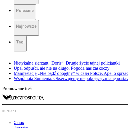
Polecane
Najnowsze
Tagi
Nietykalna sierżant „Doris”. Drugie życie tajnej policjantki
Upał odpuści, ale nie na długo. Pogoda nas zaskoczy
Manifestacje „Nie bądź obojętny” w całej Polsce. Apel o sprz
Wspólnota Sumienia: Obserwujemy niepokojącą zmianę posta
Promowane treści
KONTAKT
O nas