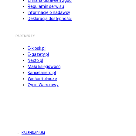
Zmiana ustawień zgód
Regulamin serwisu
Informacje o nadawcy
Deklaracja dostępności
PARTNERZY
E-kiosk.pl
E-gazety.pl
Nexto.pl
Mała księgowość
Kancelarierp.pl
Wieści Rolnicze
Życie Warszawy
KALENDARIUM