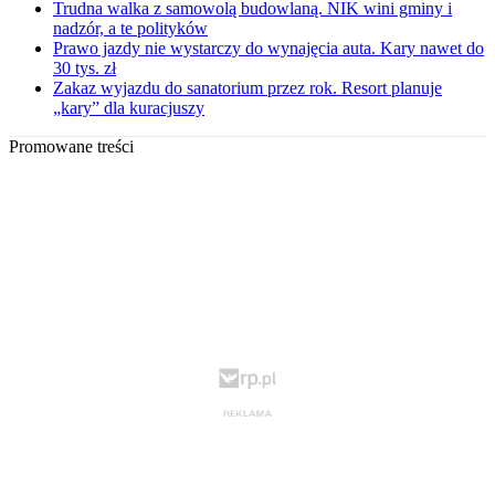
Trudna walka z samowolą budowlaną. NIK wini gminy i
nadzór, a te polityków
Prawo jazdy nie wystarczy do wynajęcia auta. Kary nawet do
30 tys. zł
Zakaz wyjazdu do sanatorium przez rok. Resort planuje
„kary” dla kuracjuszy
Promowane treści