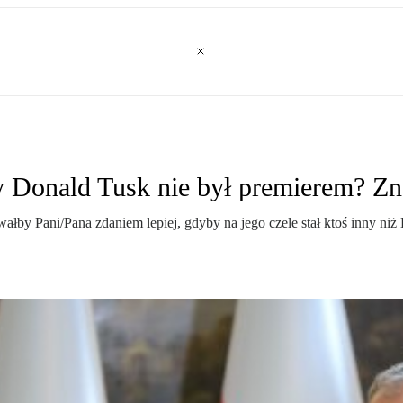
by Donald Tusk nie był premierem? 
łby Pani/Pana zdaniem lepiej, gdyby na jego czele stał ktoś inny ni