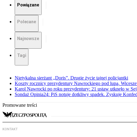
Powiązane
Polecane
Najnowsze
Tagi
Nietykalna sierżant „Doris”. Drugie życie tajnej policjantki
Koszty rocznicy prezydentury Nawrockiego pod lupą. Wices
Karol Nawrocki po roku prezydentury: 21 ustaw utknęło w Se
Sondaż Opinia24: PiS notuje dotkliwy spadek. Zyskuje Konfed
Promowane treści
KONTAKT