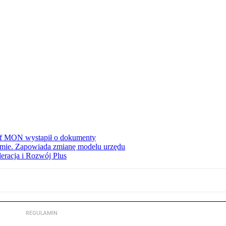
zef MON wystąpił o dokumenty
jmie. Zapowiada zmianę modelu urzędu
eracja i Rozwój Plus
REGULAMIN