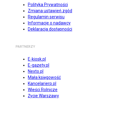
Polityka Prywatności
Zmiana ustawień zgód
Regulamin serwisu
Informacje o nadawcy
Deklaracja dostępności
PARTNERZY
E-kiosk.pl
E-gazety.pl
Nexto.pl
Mała księgowość
Kancelarierp.pl
Wieści Rolnicze
Życie Warszawy