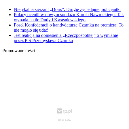
Nietykalna sierżant „Doris”. Drugie życie tajnej policjantki
Polacy ocenili w nowym sondażu Karola Nawrockiego. Tak
wypada na tle Dudy i Kwaśniewskiego
Poseł Konfederacji o kandydaturze Czarnka na premiera: To
nie mogło się udać
Jest reakcja na doniesienia „Rzeczpospolitej” o wymianie
przez PiS Przemysława Czarnka
Promowane treści