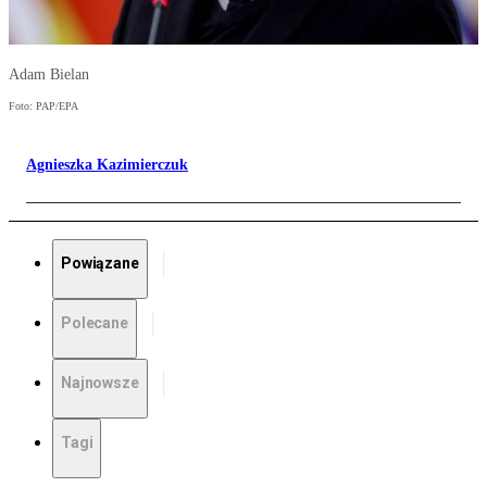
Adam Bielan
Foto: PAP/EPA
Agnieszka Kazimierczuk
Powiązane
Polecane
Najnowsze
Tagi