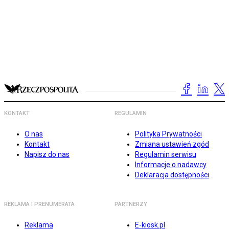
KONTAKT
REGULAMIN
O nas
Polityka Prywatności
Kontakt
Zmiana ustawień zgód
Napisz do nas
Regulamin serwisu
Informacje o nadawcy
Deklaracja dostępności
REKLAMA I PRENUMERATA
PARTNERZY
Reklama
E-kiosk.pl