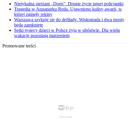
Nietykalna sierżant „Doris”. Drugie życie tajnej policjantki
Tragedia w Aquaparku Reda. Ujawniono kulisy awarii, w
której zginęły rekiny
Warszawa szykuje się do defilady. Wisłostrada i dwa mosty
będą zamknięte
Setki tysięcy dzieci w Polsce żyją w ubóstwie. Dla wielu
wakacje pozostają marzeniem
Promowane treści