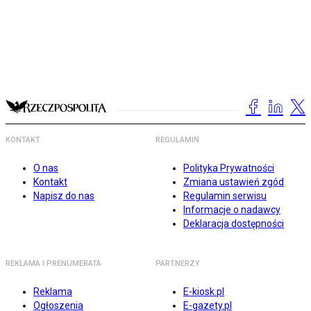
KONTAKT
REGULAMIN
O nas
Polityka Prywatności
Kontakt
Zmiana ustawień zgód
Napisz do nas
Regulamin serwisu
Informacje o nadawcy
Deklaracja dostępności
REKLAMA I PRENUMERATA
PARTNERZY
Reklama
E-kiosk.pl
Ogłoszenia
E-gazety.pl