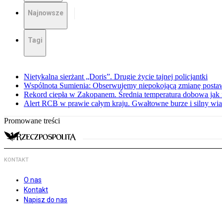
Najnowsze
Tagi
Nietykalna sierżant „Doris”. Drugie życie tajnej policjantki
Wspólnota Sumienia: Obserwujemy niepokojącą zmianę posta
Rekord ciepła w Zakopanem. Średnia temperatura dobowa jak 
Alert RCB w prawie całym kraju. Gwałtowne burze i silny wia
Promowane treści
KONTAKT
O nas
Kontakt
Napisz do nas