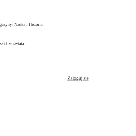
!
azyny: Nauka i Historia.
ki i ze świata.
Zaloguj się