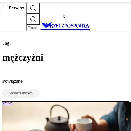
Serwisy
Tag:
mężczyźni
Powiązane
Społeczeństwo
NAUKA
Ważne badanie o seksualności. Odkryto
prawdę o męskim libido