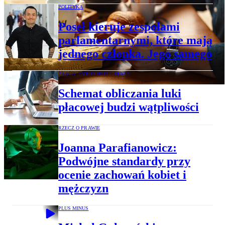
POLITYKA
Poseł kieruje zespołami
parlamentarnymi, które mają
jednego członka. Jego samego
PRACA, EMERYTURY I RENTY
Schemat obliczania luki
płacowej budzi wątpliwości
RZECZ O PRAWIE
Joanna Parafianowicz:
Podwójne standardy przy
ocenie zachowań kobiet i
mężczyzn
PLUS MINUS