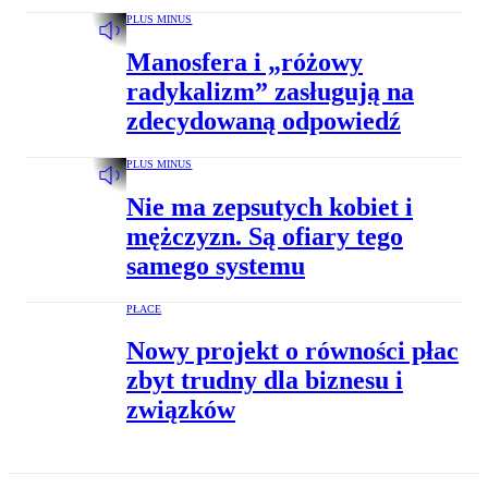
PLUS MINUS
Manosfera i „różowy
radykalizm” zasługują na
zdecydowaną odpowiedź
PLUS MINUS
Nie ma zepsutych kobiet i
mężczyzn. Są ofiary tego
samego systemu
PŁACE
Nowy projekt o równości płac
zbyt trudny dla biznesu i
związków