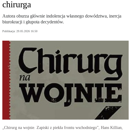
chirurga
Autora oburza głównie indolencja własnego dowództwa, inercja
biurokracji i głupota decydentów.
Publikacja:
29.05.2026 16:50
„Chirurg na wojnie. Zapiski z piekła frontu wschodniego”, Hans Killian,