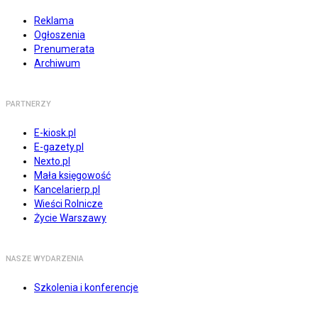
Reklama
Ogłoszenia
Prenumerata
Archiwum
PARTNERZY
E-kiosk.pl
E-gazety.pl
Nexto.pl
Mała księgowość
Kancelarierp.pl
Wieści Rolnicze
Życie Warszawy
NASZE WYDARZENIA
Szkolenia i konferencje