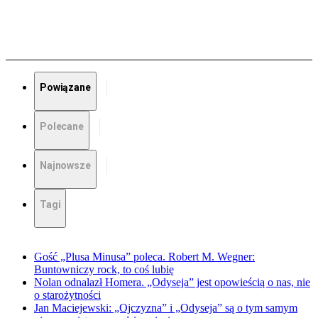
Powiązane
Polecane
Najnowsze
Tagi
Gość „Plusa Minusa” poleca. Robert M. Wegner:
Buntowniczy rock, to coś lubię
Nolan odnalazł Homera. „Odyseja” jest opowieścią o nas, nie
o starożytności
Jan Maciejewski: „Ojczyzna” i „Odyseja” są o tym samym