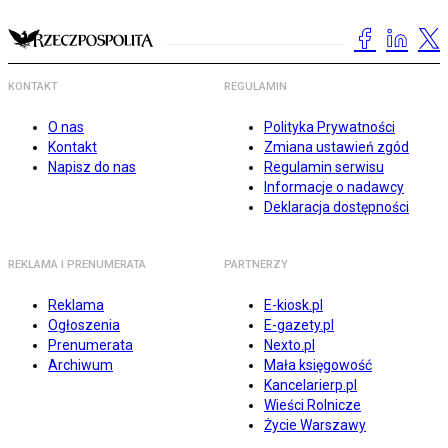
KONTAKT
REGULAMIN
O nas
Polityka Prywatności
Kontakt
Zmiana ustawień zgód
Napisz do nas
Regulamin serwisu
Informacje o nadawcy
Deklaracja dostępności
REKLAMA I PRENUMERATA
PARTNERZY
Reklama
E-kiosk.pl
Ogłoszenia
E-gazety.pl
Prenumerata
Nexto.pl
Archiwum
Mała księgowość
Kancelarierp.pl
Wieści Rolnicze
Życie Warszawy