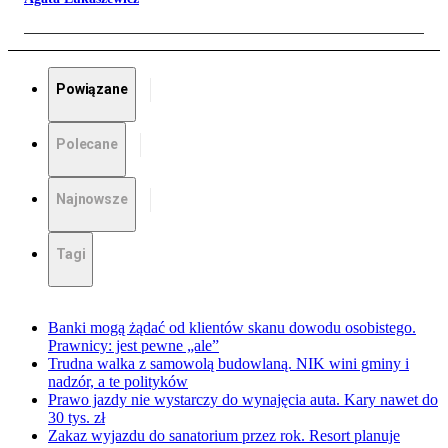
Powiązane
Polecane
Najnowsze
Tagi
Banki mogą żądać od klientów skanu dowodu osobistego.
Prawnicy: jest pewne „ale”
Trudna walka z samowolą budowlaną. NIK wini gminy i
nadzór, a te polityków
Prawo jazdy nie wystarczy do wynajęcia auta. Kary nawet do
30 tys. zł
Zakaz wyjazdu do sanatorium przez rok. Resort planuje