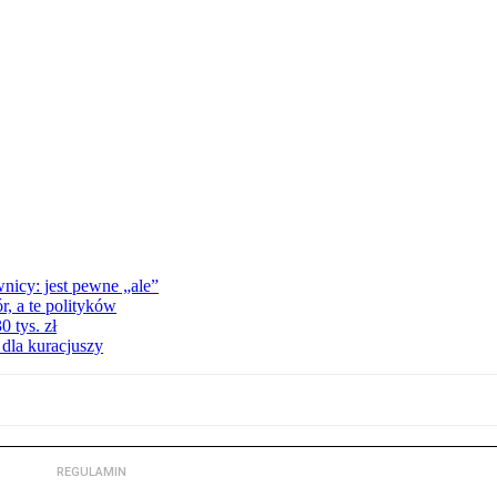
nicy: jest pewne „ale”
, a te polityków
 tys. zł
 dla kuracjuszy
REGULAMIN