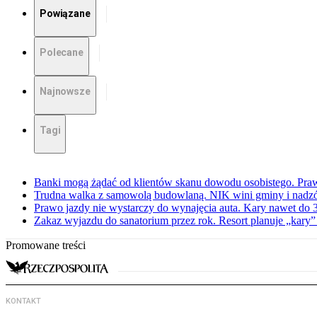
Powiązane
Polecane
Najnowsze
Tagi
Banki mogą żądać od klientów skanu dowodu osobistego. Praw
Trudna walka z samowolą budowlaną. NIK wini gminy i nadzór
Prawo jazdy nie wystarczy do wynajęcia auta. Kary nawet do 30
Zakaz wyjazdu do sanatorium przez rok. Resort planuje „kary”
Promowane treści
KONTAKT