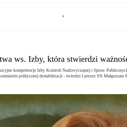
wa ws. Izby, która stwierdzi ważno
ytucyjne kompetencje Izby Kontroli Nadzwyczajnej i Spraw Publiczn
zamiarem politycznej destabilizacji - twierdzi I prezes SN Małgorz