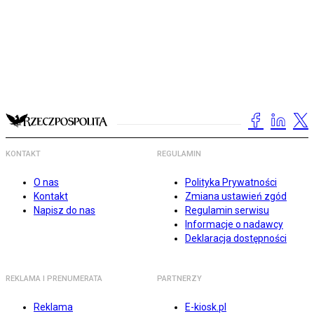
KONTAKT
REGULAMIN
O nas
Polityka Prywatności
Kontakt
Zmiana ustawień zgód
Napisz do nas
Regulamin serwisu
Informacje o nadawcy
Deklaracja dostępności
REKLAMA I PRENUMERATA
PARTNERZY
Reklama
E-kiosk.pl