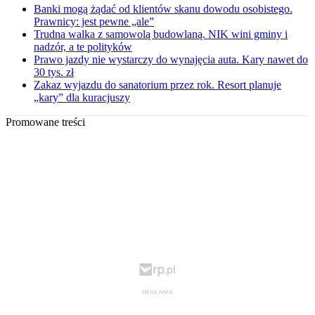
Banki mogą żądać od klientów skanu dowodu osobistego.
Prawnicy: jest pewne „ale”
Trudna walka z samowolą budowlaną. NIK wini gminy i
nadzór, a te polityków
Prawo jazdy nie wystarczy do wynajęcia auta. Kary nawet do
30 tys. zł
Zakaz wyjazdu do sanatorium przez rok. Resort planuje
„kary” dla kuracjuszy
Promowane treści