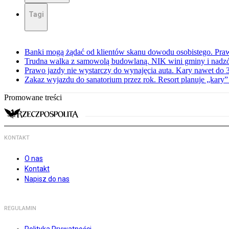
Tagi
Banki mogą żądać od klientów skanu dowodu osobistego. Praw
Trudna walka z samowolą budowlaną. NIK wini gminy i nadzór
Prawo jazdy nie wystarczy do wynajęcia auta. Kary nawet do 30
Zakaz wyjazdu do sanatorium przez rok. Resort planuje „kary”
Promowane treści
KONTAKT
O nas
Kontakt
Napisz do nas
REGULAMIN