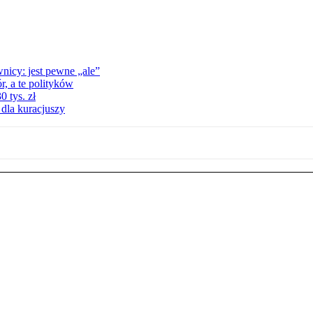
nicy: jest pewne „ale”
, a te polityków
 tys. zł
 dla kuracjuszy