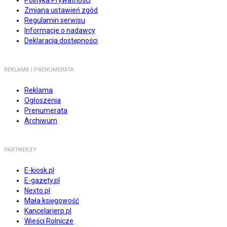
Polityka Prywatności
Zmiana ustawień zgód
Regulamin serwisu
Informacje o nadawcy
Deklaracja dostępności
REKLAMA I PRENUMERATA
Reklama
Ogłoszenia
Prenumerata
Archiwum
PARTNERZY
E-kiosk.pl
E-gazety.pl
Nexto.pl
Mała księgowość
Kancelarierp.pl
Wieści Rolnicze