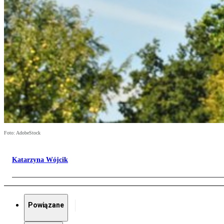
Foto: AdobeStock
Katarzyna Wójcik
Powiązane