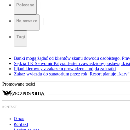
Polecane
Najnowsze
Tagi
Banki mogą żądać od klientów skanu dowodu osobistego. Praw
Sędzia TK Sławomir Patyra: Jestem zawiedziony postawą dzisiej
Pijani kierowcy z zakazem prowadzenia pójdą za kratki
Zakaz wyjazdu do sanatorium przez rok. Resort planuje „kary”
Promowane treści
KONTAKT
O nas
Kontakt