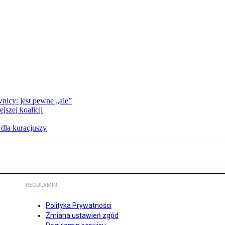
nicy: jest pewne „ale”
szej koalicji
 dla kuracjuszy
REGULAMIN
Polityka Prywatności
Zmiana ustawień zgód