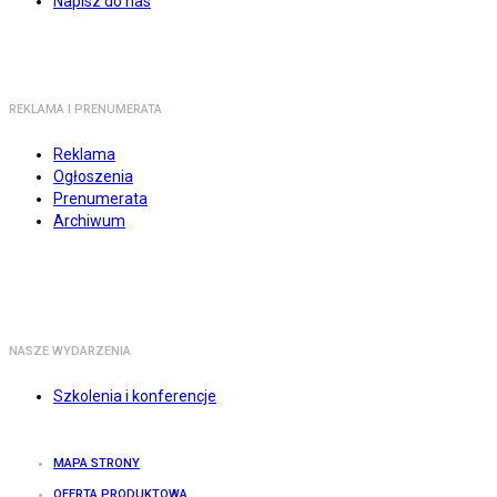
Napisz do nas
REKLAMA I PRENUMERATA
Reklama
Ogłoszenia
Prenumerata
Archiwum
NASZE WYDARZENIA
Szkolenia i konferencje
MAPA STRONY
OFERTA PRODUKTOWA