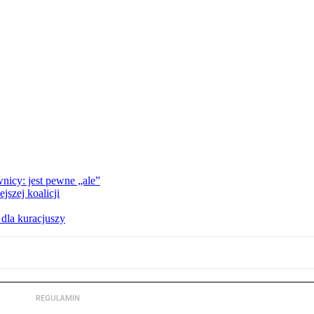
nicy: jest pewne „ale”
szej koalicji
 dla kuracjuszy
REGULAMIN