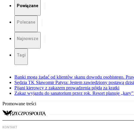
Powiązane
Polecane
Najnowsze
Tagi
Banki mogą żądać od klientów skanu dowodu osobistego. Praw
Sędzia TK Sławomir Patyra: Jestem zawiedziony postawą dzisiej
Pijani kierowcy z zakazem prowadzenia pójdą za kratki
Zakaz wyjazdu do sanatorium przez rok. Resort planuje „kary”
Promowane treści
KONTAKT