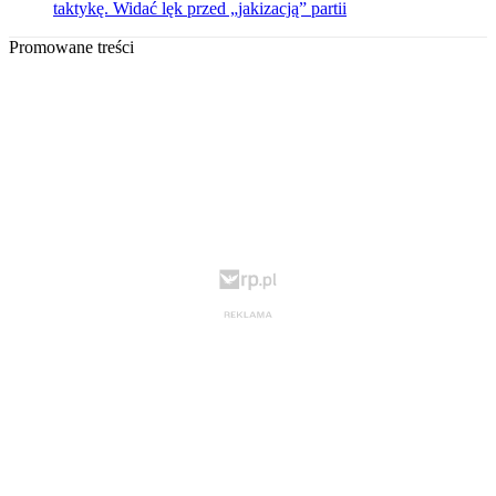
taktykę. Widać lęk przed „jakizacją” partii
Promowane treści