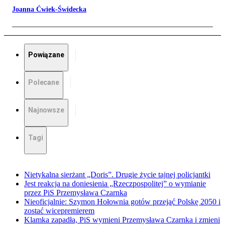
Joanna Ćwiek-Świdecka
Powiązane
Polecane
Najnowsze
Tagi
Nietykalna sierżant „Doris”. Drugie życie tajnej policjantki
Jest reakcja na doniesienia „Rzeczpospolitej” o wymianie
przez PiS Przemysława Czarnka
Nieoficjalnie: Szymon Hołownia gotów przejąć Polskę 2050 i
zostać wicepremierem
Klamka zapadła, PiS wymieni Przemysława Czarnka i zmieni