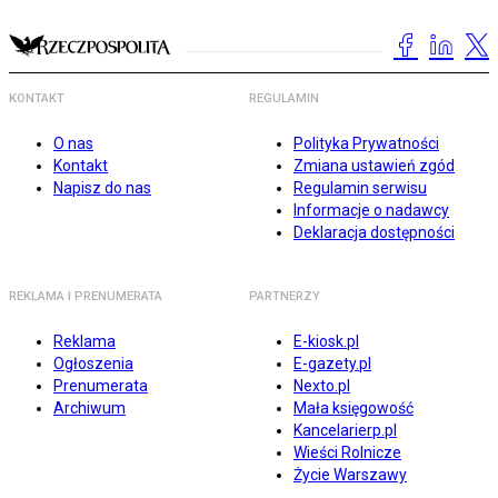
KONTAKT
REGULAMIN
O nas
Polityka Prywatności
Kontakt
Zmiana ustawień zgód
Napisz do nas
Regulamin serwisu
Informacje o nadawcy
Deklaracja dostępności
REKLAMA I PRENUMERATA
PARTNERZY
Reklama
E-kiosk.pl
Ogłoszenia
E-gazety.pl
Prenumerata
Nexto.pl
Archiwum
Mała księgowość
Kancelarierp.pl
Wieści Rolnicze
Życie Warszawy