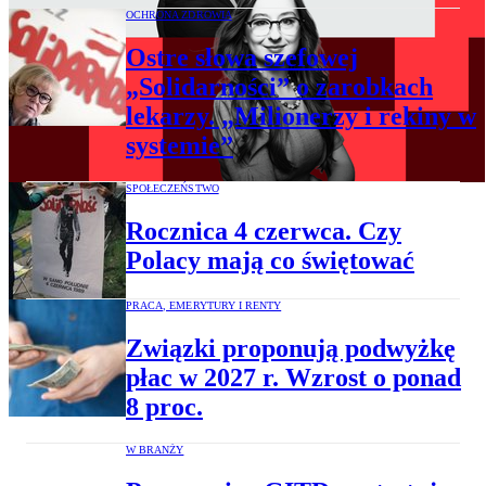
OCHRONA ZDROWIA
Ostre słowa szefowej
„Solidarności” o zarobkach
lekarzy. „Milionerzy i rekiny w
systemie”
SPOŁECZEŃSTWO
Rocznica 4 czerwca. Czy
Polacy mają co świętować
PRACA, EMERYTURY I RENTY
Związki proponują podwyżkę
płac w 2027 r. Wzrost o ponad
8 proc.
W BRANŻY