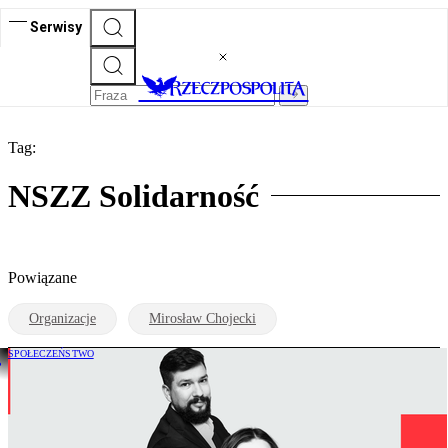
Serwisy
Tag:
NSZZ Solidarność
Powiązane
Organizacje
Mirosław Chojecki
SPOŁECZEŃSTWO
„Rzecz o idei”: Idzie młodość. Kto
wyjaśni świat boomerom?