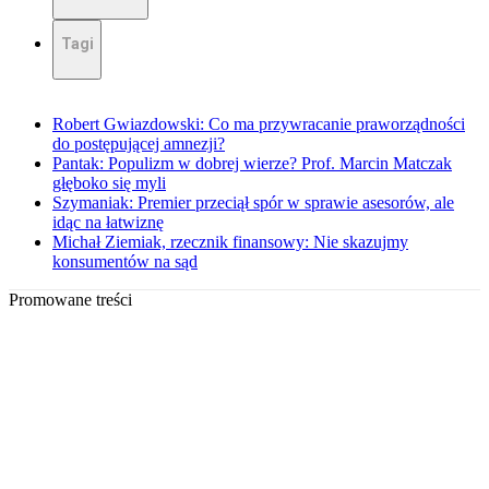
Tagi
Robert Gwiazdowski: Co ma przywracanie praworządności
do postępującej amnezji?
Pantak: Populizm w dobrej wierze? Prof. Marcin Matczak
głęboko się myli
Szymaniak: Premier przeciął spór w sprawie asesorów, ale
idąc na łatwiznę
Michał Ziemiak, rzecznik finansowy: Nie skazujmy
konsumentów na sąd
Promowane treści