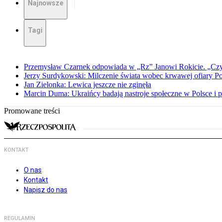
Najnowsze
Tagi
Przemysław Czarnek odpowiada w „Rz” Janowi Rokicie. „Czy to
Jerzy Surdykowski: Milczenie świata wobec krwawej ofiary 
Jan Zielonka: Lewica jeszcze nie zginęła
Marcin Duma: Ukraińcy badają nastroje społeczne w Polsce i 
Promowane treści
KONTAKT
O nas
Kontakt
Napisz do nas
REGULAMIN