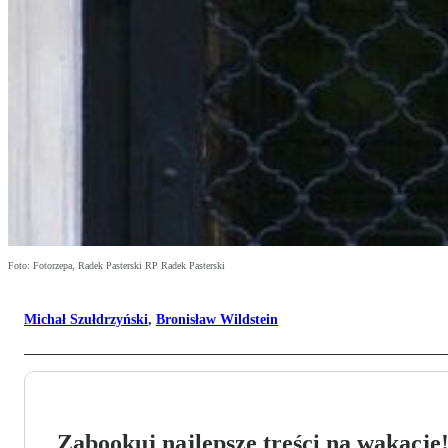
Foto: Fotorzepa, Radek Pasterski RP Radek Pasterski
Michał Szułdrzyński
,
Bronisław Wildstein
Zabookuj najlepsze treści na wakacje