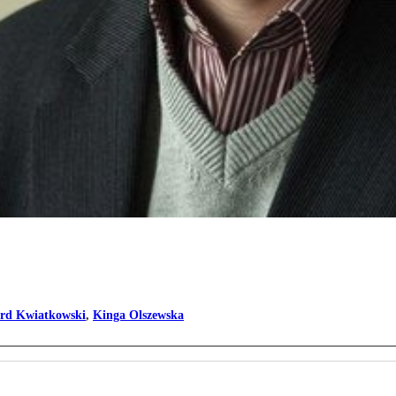
erd Kwiatkowski
,
Kinga Olszewska