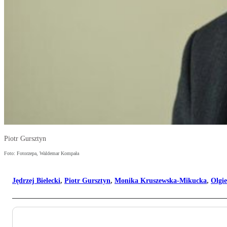
Piotr Gursztyn
Foto: Fotorzepa, Waldemar Kompała
Jędrzej Bielecki
,
Piotr Gursztyn
,
Monika Kruszewska-Mikucka
,
Olgi