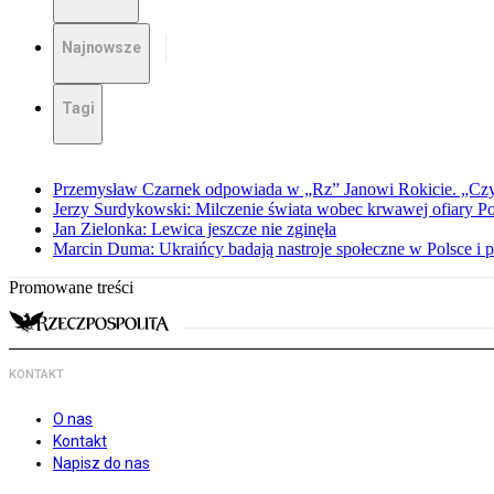
Najnowsze
Tagi
Przemysław Czarnek odpowiada w „Rz” Janowi Rokicie. „Czy to
Jerzy Surdykowski: Milczenie świata wobec krwawej ofiary 
Jan Zielonka: Lewica jeszcze nie zginęła
Marcin Duma: Ukraińcy badają nastroje społeczne w Polsce i 
Promowane treści
KONTAKT
O nas
Kontakt
Napisz do nas