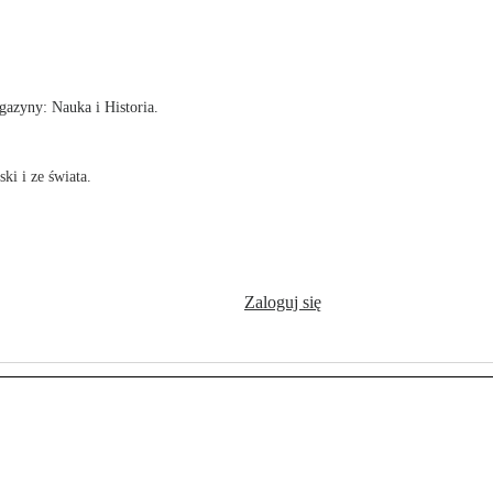
!
azyny: Nauka i Historia.
ki i ze świata.
Zaloguj się