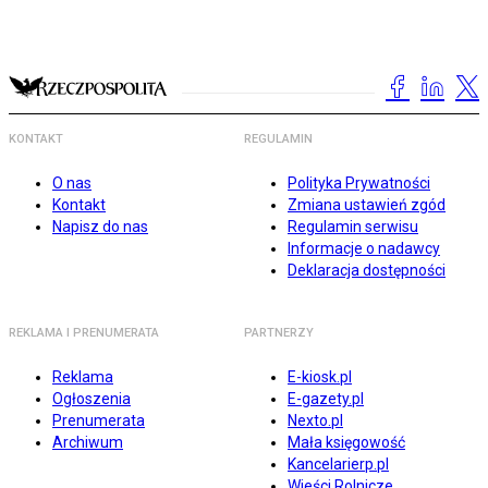
KONTAKT
REGULAMIN
O nas
Polityka Prywatności
Kontakt
Zmiana ustawień zgód
Napisz do nas
Regulamin serwisu
Informacje o nadawcy
Deklaracja dostępności
REKLAMA I PRENUMERATA
PARTNERZY
Reklama
E-kiosk.pl
Ogłoszenia
E-gazety.pl
Prenumerata
Nexto.pl
Archiwum
Mała księgowość
Kancelarierp.pl
Wieści Rolnicze