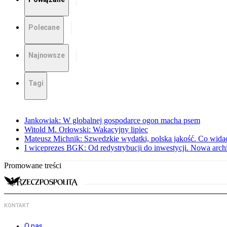
Polecane
Najnowsze
Tagi
Jankowiak: W globalnej gospodarce ogon macha psem
Witold M. Orłowski: Wakacyjny lipiec
Mateusz Michnik: Szwedzkie wydatki, polska jakość. Co wid
I wiceprezes BGK: Od redystrybucji do inwestycji. Nowa arc
Promowane treści
KONTAKT
O nas