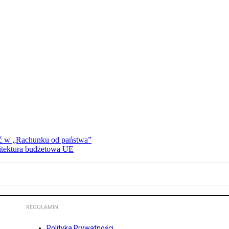
ać w „Rachunku od państwa”
hitektura budżetowa UE
REGULAMIN
Polityka Prywatności