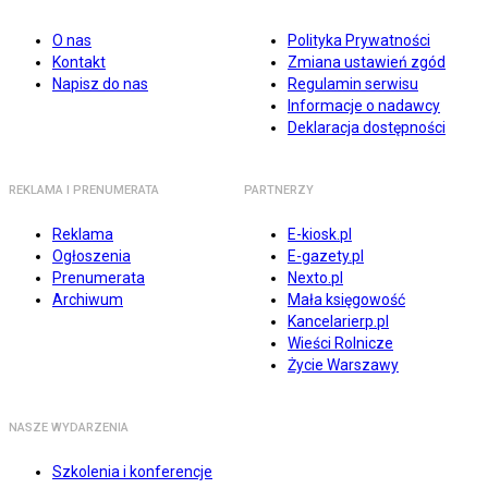
O nas
Polityka Prywatności
Kontakt
Zmiana ustawień zgód
Napisz do nas
Regulamin serwisu
Informacje o nadawcy
Deklaracja dostępności
REKLAMA I PRENUMERATA
PARTNERZY
Reklama
E-kiosk.pl
Ogłoszenia
E-gazety.pl
Prenumerata
Nexto.pl
Archiwum
Mała księgowość
Kancelarierp.pl
Wieści Rolnicze
Życie Warszawy
NASZE WYDARZENIA
Szkolenia i konferencje